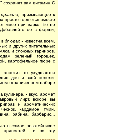
и" сохранят вам витамин С
правило,
призывающее к
их просто теряются вместе
ет мясо при варке. Ее не
 Добавляйте ее в фарши,
в блюдах - известна всем,
ных и других питательных
 мяса и сложных гарниров.
юдам зеленый горошек,
вой, картофельное пюре с
 аппетит, то ухудшается
ние дня и всей недели.
амом ограниченном наборе
 кулинара, - вкус, аромат
вровый лирт, вскоре вы
приправ и ароматических
чеснок, кардамон, тмин,
лина, рябина, барбарис...
лько в самое незатейливое
 пряностей... и во рту