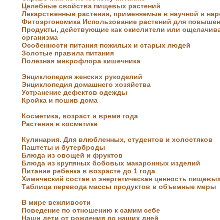
Целебные свойства пищевых растений
Лекарственные растения, применяемые в научной и на
Фитоэргономика Использование растений для повыше
Продукты, действующие как окислители или ощелачив
организма
Особенности питания пожилых и старых людей
Золотые правила питания
Полезная микрофлора кишечника
Кройка и пошив дома
Устранение дефектов одежды
Энциклопедия женских рукоделий
Энциклопедия домашнего хозяйства
Устранение дефектов одежды
Кройка и пошив дома
Косметика, возраст и время года
Растения в косметике
Кулинария. Для влюбленных, студентов и холостяков
Паштеты и бутерброды
Блюда из овощей и фруктов
Блюда из крупяных бобовых макаронных изделий
Питание ребенка в возрасте до 1 года
Химический состав и энергетическая ценность пищевы
Целебные свойства пищевых
Цветущая косметика
Таблица перевода массы продуктов в объемные меры
растений
В мире вежливости
Поведение по отношению к самим себе
Наши дети от рождения до наших дней