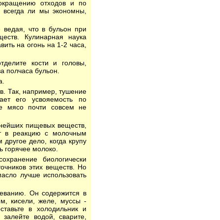
окращению отходов и по
 всегда ли мы экономны,
 ведая, что в бульон при
еств. Кулинарная наука
вить на огонь на 1-2 часа,
тделите кости и головы,
за полчаса бульон.
а.
в. Так, например, тушение
ает его усвояемость по
е мясо почти совсем не
ажнейших пищевых веществ,
ет в реакцию с молочным
 другое дело, когда крупу
ь горячее молоко.
охранение биологически
точников этих веществ. Но
масло лучше использовать
реванию. Он содержится в
м, кисели, желе, муссы -
оставьте в холодильник и
 залейте водой, сварите,