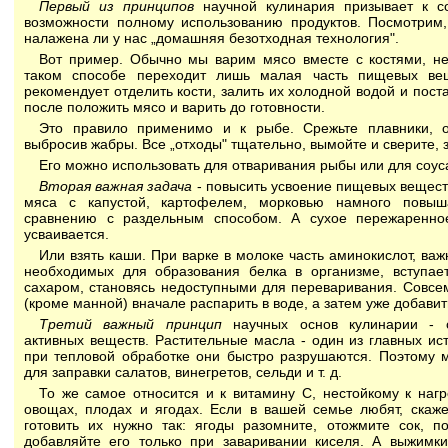
Первый из принципов
научной кулинария призывает к с
возможности полному использованию продуктов. Посмотрим,
налажена ли у нас „домашняя безотходная технология".
Вот пример. Обычно мы варим мясо вместе с костями, не
таком способе переходит лишь малая часть пищевых вещ
рекомендует отделить кости, залить их холодной водой и поста
после положить мясо и варить до готовности.
Это правило применимо и к рыбе. Срежьте плавники, о
выбросив жабры. Все „отходы" тщательно, вымойте и сверите, 
Его можно использовать для отваривания рыбы или для соус
Вторая важная задача
- повысить усвоение пищевых вещест
мяса с капустой, картофелем, морковью намного повыш
сравнению с раздельным способом. А сухое пережаренно
усваивается.
Или взять каши. При варке в молоке часть аминокислот, в
необходимых для образования белка в организме, вступа
сахаром, становясь недоступными для переваривания. Совсем
(кроме манной) вначале распарить в воде, а затем уже добавит
Третий важный принцип
научных основ кулинарии - с
активных веществ. Растительные масла - один из главных ис
при тепловой обработке они быстро разрушаются. Поэтому 
для заправки салатов, винегретов, сельди и т. д.
То же самое относится и к витамину С, нестойкому к наг
овощах, плодах и ягодах. Если в вашей семье любят, скаже
готовить их нужно так: ягоды разомните, отожмите сок, п
добавляйте его только при заваривании киселя. А выжимки