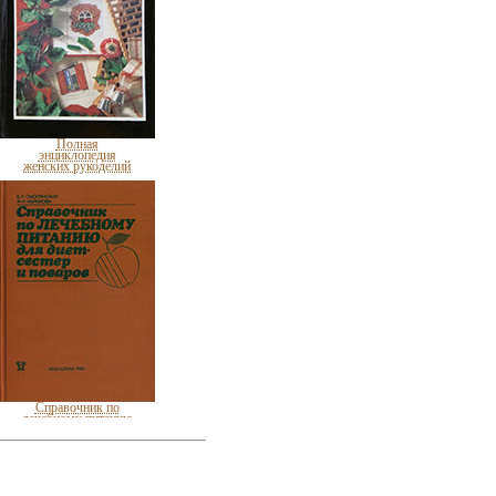
Полная
энциклопедия
женских рукоделий
Справочник по
лечебному питанию