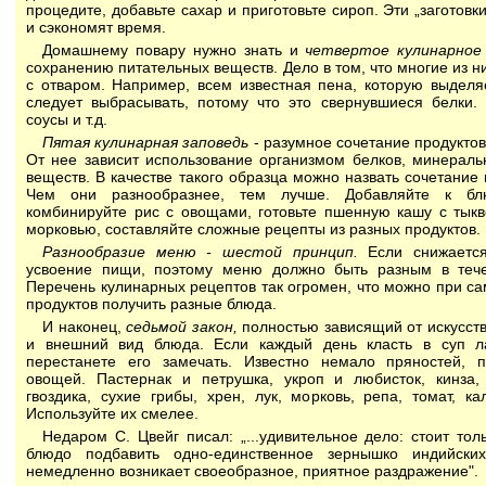
процедите, добавьте сахар и приготовьте сироп. Эти „заготовк
и сэкономят время.
Домашнему повару нужно знать и
четвертое кулинарное 
сохранению питательных веществ. Дело в том, что многие из н
с отваром. Например, всем известная пена, которую выделя
следует выбрасывать, потому что это свернувшиеся белки.
соусы и т.д.
Пятая кулинарная заповедь
- разумное сочетание продуктов 
От нее зависит использование организмом белков, минераль
веществ. В качестве такого образца можно назвать сочетание
Чем они разнообразнее, тем лучше. Добавляйте к бл
комбинируйте рис с овощами, готовьте пшенную кашу с тык
морковью, составляйте сложные рецепты из разных продуктов.
Разнообразие меню - шестой принцип.
Если снижается
усвоение пищи, поэтому меню должно быть разным в тече
Перечень кулинарных рецептов так огромен, что можно при с
продуктов получить разные блюда.
И наконец,
седьмой закон,
полностью зависящий от искусства
и внешний вид блюда. Если каждый день класть в суп ла
перестанете его замечать. Известно немало пряностей, 
овощей. Пастернак и петрушка, укроп и любисток, кинза, 
гвоздика, сухие грибы, хрен, лук, морковь, репа, томат, ка
Используйте их смелее.
Недаром С. Цвейг писал: „...удивительное дело: стоит то
блюдо подбавить одно-единственное зернышко индийских
немедленно возникает своеобразное, приятное раздражение".