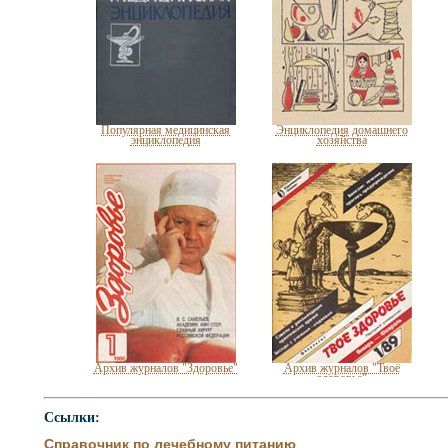
Популярная медицинская
Энциклопедия домашнего
энциклопедия
хозяйства
Архив журналов "Здоровье"
Архив журналов "Твоё
здоровье"
Ссылки:
Справочник по лечебному питанию