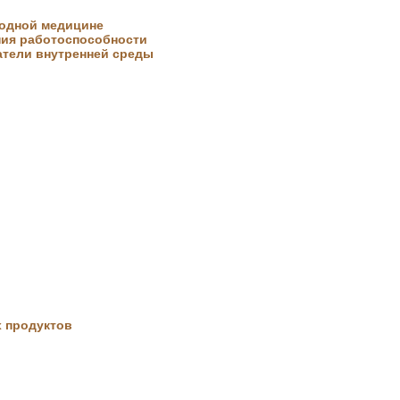
родной медицине
ния работоспособности
атели внутренней среды
Приложение к журналу
«Крестьянка»
х продуктов
Приложение к журналу
«Работница»