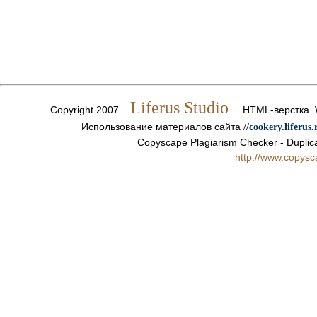
Косметика, возраст и время года
Liferus Studio
Copyright 2007
HTML-верстка. We
Использование материалов сайта
//cookery.liferus.
Copyscape Plagiarism Checker - Duplica
http://www.copys
Фитоэргономика