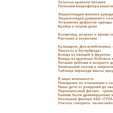
Золотые правила питания
Полезная микрофлора кишечн
Кройка и пошив дома
Энциклопедия женских рукод
Энциклопедия домашнего хоз
Устранение дефектов одежды
Кройка и пошив дома
Косметика, возраст и время г
Растения в косметике
Кулинария. Для влюбленных, 
Паштеты и бутерброды
Блюда из овощей и фруктов
Блюда из крупяных бобовых 
Питание ребенка в возрасте д
Химический состав и энергет
Целебные свойства пищевых
Таблица перевода массы про
растений
В мире вежливости
Поведение по отношению к са
Наши дети от рождения до на
Персональный фитнес - трене
Какими были древнерусские
Ногинский филиал ЗАО «ГУТА
Учитесь говорить по-английс