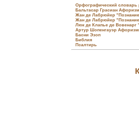
Орфографический словарь 
Бальтасар Грасиан Афоризм
Жан де Лабрюйер "Познание
Жан де Лабрюйер "Познание
Люк де Клапье де Вовенарг 
Артур Шопенгауэр Афоризм
Басни Эзоп
Библия
Псалтирь