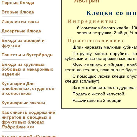
Австрия
Первые блюда
Клецки со шп
Вторые блюда
Ингредиенты:
Изделия из теста
6 ломтиков белого хлеба, 10
Десертные блюда
зелени петрушки, 2 яйца, ½ л
Блюда из овощей и
Приготовление:
фруктов
Шпик нарезать мелкими кубикам
Петрушку мелко порубить, к
Паштеты и бутерброды
кубиками и все осторожно смешать
Блюда из крупяных,
Муку смешать с яйцами, приб
бобовых и макаронных
тесто до тех пор, пока оно не будет
изделий
С помощью ложки клецки опуст
клецки всплывут).
Кулинария Для
Затем отбросить их на дуршлаг 
влюбленных, студентов
и холостяков
Подать с кислой капустой.
Рассчитано на 2 порции.
Кулинарные законы
Как снизить содержание
нитратов в овощных и
фруктовых блюдах
Подробнее >>>
Что мы едим? «Спасение